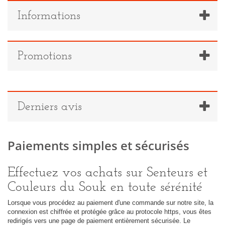
+
INDE, ARTISANAT
Informations
+
PÉROU
+
BOLIVIE
Promotions
+
MAROC, HUILES COSMÉTIQUES BIO ET ARTISANAT
+
TUNISIE
Derniers avis
COFFRETS ET ASSORTIMENTS
IDÉES CADEAU
Paiements simples et sécurisés
PROMOTIONS
BLOG
Effectuez vos achats sur Senteurs et
Couleurs du Souk en toute sérénité
Lorsque vous procédez au paiement d'une commande sur notre site, la
connexion est chiffrée et protégée grâce au protocole https, vous êtes
redirigés vers une page de paiement entièrement sécurisée. Le