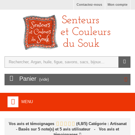
Contactez-nous
Mon compte
Panier
(vide)
MENU
ACCUEIL
Vos avis et témoignages
(
4,8
/
5
)
Catégorie :
Artisanat
+
TURQUIE, ARTISANAT, SAVONS
- Basés sur
5
note(s) et
5
avis utilisateur
- Vos avis et
témoignages