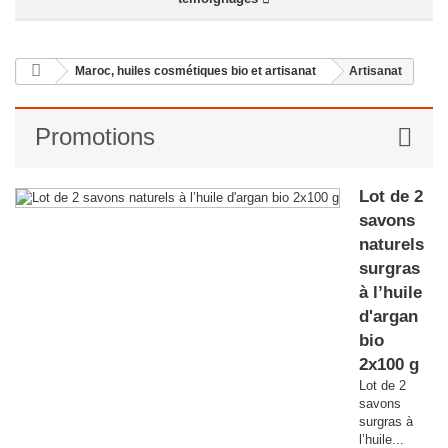
+
INDE, ARTISANAT
+
PÉROU
Maroc, huiles cosmétiques bio et artisanat
Artisanat
+
BOLIVIE
Promotions
+
MAROC, HUILES COSMÉTIQUES BIO ET ARTISANAT
+
TUNISIE
Lot de 2
COFFRETS ET ASSORTIMENTS
savons
naturels
IDÉES CADEAU
surgras
PROMOTIONS
à l’huile
d'argan
BLOG
bio
2x100 g
Lot de 2
savons
surgras à
l’huile...