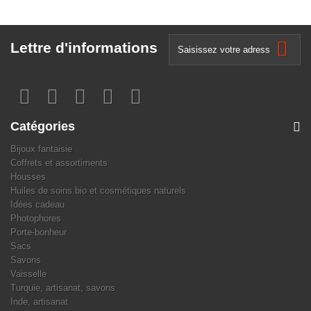
Lettre d'informations
Catégories
Bijoux fantaisie
Coffrets et assortiments
Housses
Huiles de soins bio et cosmétiques naturels
Idées cadeau
Photophores
Porte-bonheur
Sacs
Savons
Vaisselle
Turquie, artisanat, savons
Inde, artisanat