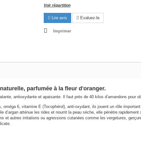
Voir répartition
Lire avis
Evaluez-le
Imprimer
 naturelle, parfumée à la fleur d'oranger
.
tante, antioxydante et apaisante. Il faut près de 40 kilos d’amandons pour obten
fs, oméga 6, vitamine E (Tocophérol), anti-oxydant, ils jouent un rôle important
le d’argan atténue les rides et nourrit la peau sèche, elle pénètre rapidement s
tons et autres irritations ou agressions cutanées comme les vergetures, gerçures
licate.