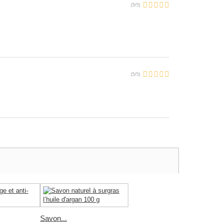
(
5
/
5
)
(
5
/
5
)
Savon...