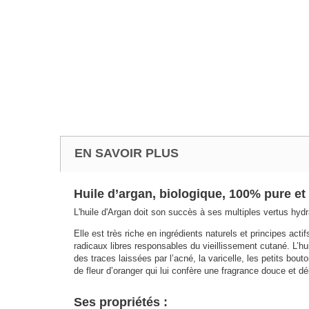
EN SAVOIR PLUS
Huile
d’
argan
,
biologique
, 100%
pure et
L'huile d'Argan doit son succès à ses multiples vertus hydra
Elle est très riche en ingrédients naturels et principes acti
radicaux libres responsables du vieillissement cutané. L’hui
des traces laissées par l’acné, la varicelle, les petits bou
de fleur d’oranger qui lui confère une fragrance douce et dé
Ses propriétés :