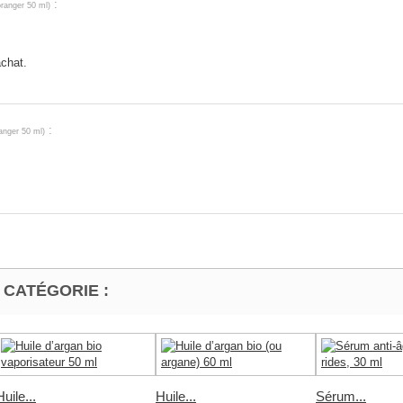
:
'oranger 50 ml
)
achat.
:
ranger 50 ml
)
 CATÉGORIE :
Huile...
Huile...
Sérum...