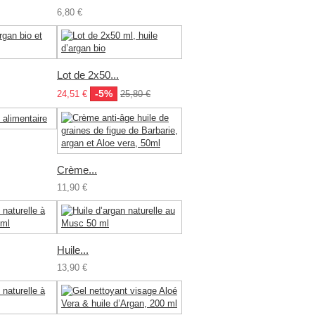
6,80 €
Lot de 2x50...
-5%
24,51 €
25,80 €
Crème...
11,90 €
Huile...
13,90 €