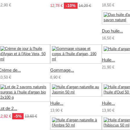
12,90 €
18,50 €
-10%
12,78 €
14,20 €
Duo huile...
16,50 €
Huile...
21,90 €
Crème de...
Gommage...
10,50 €
8,90 €
Huile...
Huile...
Lot de 2...
13,90 €
13,90 €
-5%
12,92 €
13,60 €