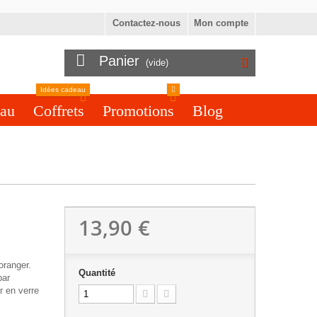
Contactez-nous
Mon compte
Panier
(vide)
Idées cadeau
eau
Coffrets
Promotions
Blog
13,90 €
'oranger.
Quantité
par
r en verre