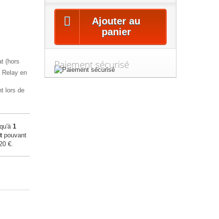
Ajouter au
panier
at (hors
Paiement sécurisé
l Relay en
t lors de
squ'à
1
t
pouvant
20 €
.