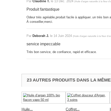
Par
Claudine T.
le
13 Déc. 2024
(
Huile d’argan naturelle à la fleur d
Produit fantastique
Odeur très agréable,produit facile à appliquer..un très bon 
À conseiller,merci.
Par
Deborah J.
le
14 Juin 2024
(
Huile d’argan naturelle à la fleur d'o
service impeccable
Très bon service, de confiance, rapid et efficace.
23 AUTRES PRODUITS DANS LA MÊME
Huile...
Coffret...