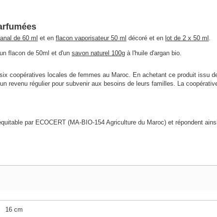
parfumées
sanal de 60 ml
et en
flacon vaporisateur 50 ml
décoré et en
lot de 2 x 50 ml
.
n flacon de 50ml et d'un
savon naturel 100g
à l'huile d'argan bio.
pe six coopératives locales de femmes au Maroc. En achetant ce produit issu 
un revenu régulier pour subvenir aux besoins de leurs familles. La coopérative
 équitable par ECOCERT (MA-BIO-154 Agriculture du Maroc) et répondent ainsi 
16 cm