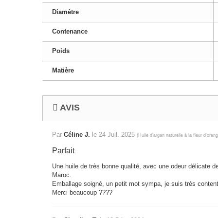
Diamètre
Contenance
Poids
Matière
AVIS
Par
Céline J.
le
24 Juil. 2025
(
Huile d’argan naturelle à la fleur d'oran
Parfait
Une huile de très bonne qualité, avec une odeur délicate de 
Maroc.
Emballage soigné, un petit mot sympa, je suis très conten
Merci beaucoup ????