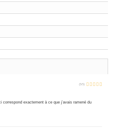
(
5
/
5
)
ui ci correspond exactement à ce que j’avais ramené du