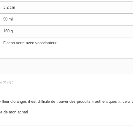
3,2 cm
50 ml
160 g
Flacon verre avec vaporisateur
:
ger 50 ml
)
fleur d’oranger, il est difficile de trouver des produits « authentiques », cel
te de mon achat!