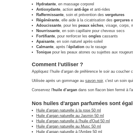
Hydratante
, en massage corporel
Antioxydante
, action
anti-âge
et anti-rides
Raffermissante
, soin et prévention des
vergetures
Régénérante
, elle aide à la cicatrisation des
gerçures
e
Adoucissante
, pour les
peaux sèches
, visage, corps, 
Nourrissante
, en soin capillaire pour cheveux secs
Fortifiante
, pour renforcer les
ongles
cassants
Apaisante
, en soin naturel après-soleil
Calmante
, après l’
épilation
ou le rasage
Tonique
pour les peaux atones ou sujettes aux rougeur
Comment l’utiliser ?
Appliquez l’huile d’argan de préférence le soir au coucher c
Utilisée après un gommage au
savon noir
, c'est un soin qu
Conservez l'
huile d’argan
dans son flacon bien fermé à l'abr
Nos huiles d'argan parfumées sont éga
Huile d’argan naturelle à la rose 50 ml
Huile d’argan naturelle au Jasmin 50 ml
Huile d’argan naturelle à l'huile d'Oud 50 ml
Huile d’argan naturelle au Musc 50 ml
Huile d’argan naturelle à l'Ambre 50 ml