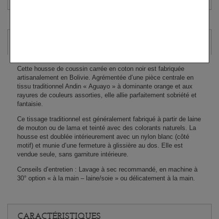
EN SAVOIR PLUS
Cette housse de coussin carrée en coton noir est fabriquée
artisanalement en Bolivie. Agrémentée d’une pièce centrale en
tissu traditionnel Andin « Aguayo » à dominante orange et aux
rayures de couleurs assorties, elle allie parfaitement sobriété et
fantaisie.
Ce tissage traditionnel est généralement fabriqué à partir de laine
de mouton ou de lama et teinté avec des colorants naturels. La
housse est doublée intérieurement avec un nylon blanc (côté
motif) et munie d’une fermeture à glissière au dos. Elle est
vendue seule, sans garniture intérieure.
Conseils d’entretien : Lavage à sec recommandé, en machine à
30° option « à la main – laine/soie » ou délicatement à la main.
CARACTÉRISTIQUES