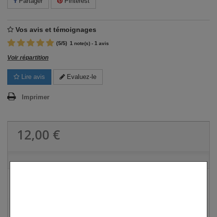
Partager
Pinterest
Vos avis et témoignages
(
5
/
5
)
1
1
note(s) -
avis
Voir répartition
Lire avis
Evaluez-le
Imprimer
12,00 €
Paiement sécurisé