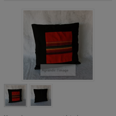
+
INDE, ARTISANAT
+
PÉROU
+
BOLIVIE
+
MAROC, HUILES COSMÉTIQUES BIO ET ARTISANAT
+
TUNISIE
COFFRETS ET ASSORTIMENTS
IDÉES CADEAU
Agrandir l'image
PROMOTIONS
BLOG