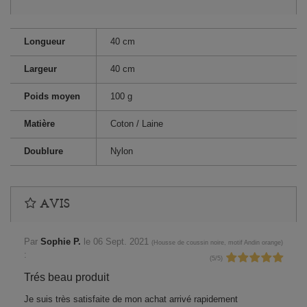
Longueur
40 cm
Largeur
40 cm
Poids moyen
100 g
Matière
Coton / Laine
Doublure
Nylon
AVIS
Par
Sophie P.
le
06 Sept. 2021
(
Housse de coussin noire, motif Andin orange
)
:
(
5
/
5
)
Trés beau produit
Je suis très satisfaite de mon achat arrivé rapidement