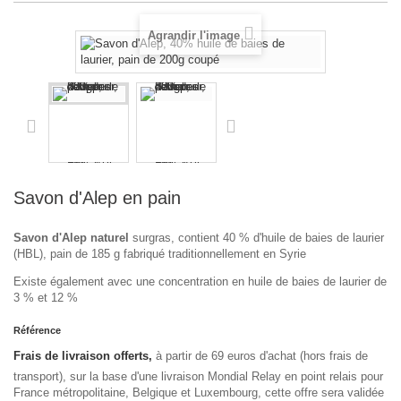
+
INDE, ARTISANAT
Agrandir l'image
+
PÉROU
+
BOLIVIE
+
MAROC, HUILES COSMÉTIQUES BIO ET ARTISANAT
+
TUNISIE
COFFRETS ET ASSORTIMENTS
Savon d'Alep en pain
IDÉES CADEAU
Savon d'Alep naturel
surgras, contient 40 % d'huile de baies de laurier
(HBL), pain de 185 g fabriqué traditionnellement en Syrie
PROMOTIONS
Existe également avec une concentration en huile de baies de laurier de
BLOG
3 % et 12 %
Référence
Frais de livraison offerts,
à partir de 69 euros d'achat (hors frais de
transport), sur la base d'une livraison Mondial Relay en point relais pour
France métropolitaine, Belgique et Luxembourg, cette offre sera validée