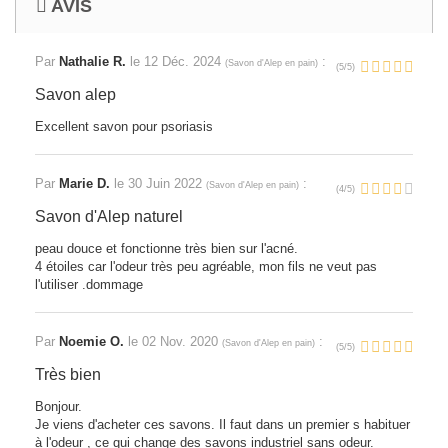
AVIS
Par
Nathalie R.
le
12 Déc. 2024
:
(
Savon d'Alep en pain
)
(
5
/
5
)
Savon alep
Excellent savon pour psoriasis
Par
Marie D.
le
30 Juin 2022
:
(
Savon d'Alep en pain
)
(
4
/
5
)
Savon d'Alep naturel
peau douce et fonctionne très bien sur l'acné.
4 étoiles car l'odeur très peu agréable, mon fils ne veut pas
l'utiliser .dommage
Par
Noemie O.
le
02 Nov. 2020
:
(
Savon d'Alep en pain
)
(
5
/
5
)
Très bien
Bonjour.
Je viens d'acheter ces savons. Il faut dans un premier s habituer
à l'odeur , ce qui change des savons industriel sans odeur.