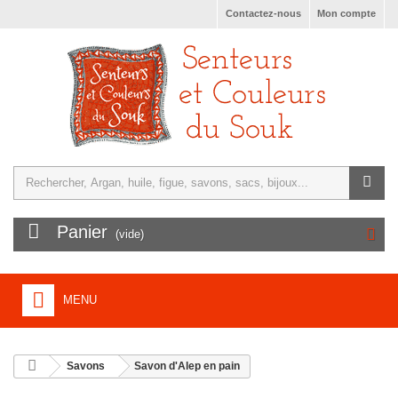
Contactez-nous
Mon compte
Panier
(vide)
MENU
ACCUEIL
Savons
Savon d'Alep en pain
+
TURQUIE, ARTISANAT, SAVONS