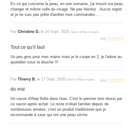
En ce qui concerne la peau, en une semaine, j'ai trouvé ma peau
changer et même celle du visage. Ne pas hésitez . Aucun regret
et je ne suis pas prête d'arrêter mes commandes.....
Par
Christine D.
le
18 Sept. 2020
:
(
Savon d'Alep en pain
)
(
5
/
5
)
Tout ce qu'il faut
Un peu gros pour mes mains mais je le coupe en 2, je l'adore au
quotidien sous la douche !!!
Par
Thierry B.
le
17 Sept. 2020
:
(
Savon d'Alep en pain
)
(
5
/
5
)
du vrai
Un savon d'Alep flotte dans l'eau. C'est le premier test réussi par
ce savon après achat. Le reste m'était familier depuis de
nombreuses années, c'est un produit traditionnel que je
recommande à ceux qui ont une peau sèche.