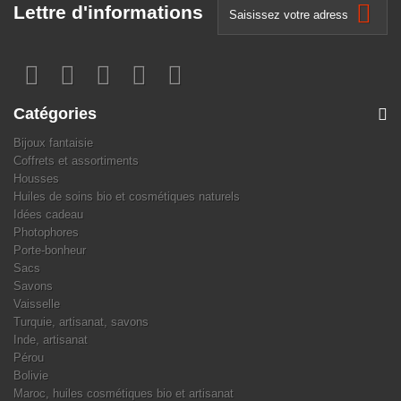
Lettre d'informations
Catégories
Bijoux fantaisie
Coffrets et assortiments
Housses
Huiles de soins bio et cosmétiques naturels
Idées cadeau
Photophores
Porte-bonheur
Sacs
Savons
Vaisselle
Turquie, artisanat, savons
Inde, artisanat
Pérou
Bolivie
Maroc, huiles cosmétiques bio et artisanat