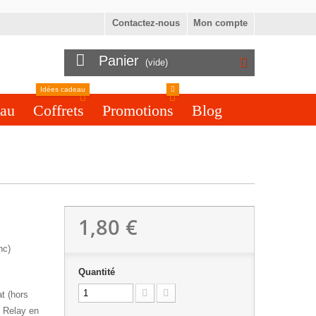
Contactez-nous
Mon compte
Panier
(vide)
Idées cadeau
eau
Coffrets
Promotions
Blog
1,80 €
nc)
Quantité
at (hors
l Relay en