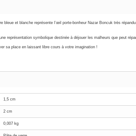
rre bleue et blanche représente l’œil porte-bonheur Nazar Boncuk très répandu
 une représentation symbolique destinée à déjouer les malheurs que peut répa
ver sa place en laissant libre cours à votre imagination !
1,5 cm
2 cm
0,007 kg
Pâte de verre