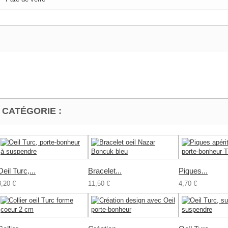
 CATÉGORIE :
Oeil Turc,...
Bracelet...
Piques...
3,20 €
11,50 €
4,70 €